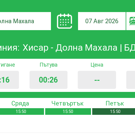
07 Авг 2026
а
иния:
Хисар - Долна Махала | 
ане
тигане
Пътува
Цена
:16
00:26
--
Сряда
Четвъртък
Петък
15:50
15:50
15:50