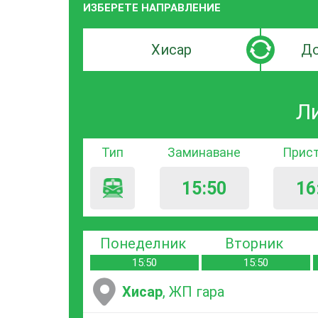
ИЗБЕРЕТЕ НАПРАВЛЕНИЕ
Търсачка
Търсачк
по
по
град
град
Л
на
на
заминаване
пристиг
Тип
Заминаване
Прис
15:50
16
Понеделник
Вторник
15:50
15:50
Хисар
, ЖП гара