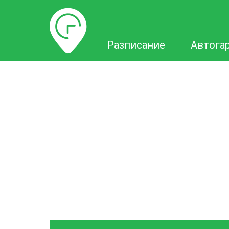
Разписание
Разписание
Автога