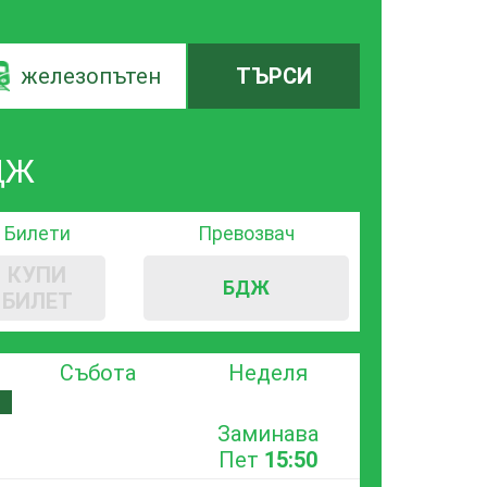
железопътен
ТЪРСИ
БДЖ
Билети
Превозвач
КУПИ
БДЖ
БИЛЕТ
Събота
Неделя
Заминава
Пет
15:50