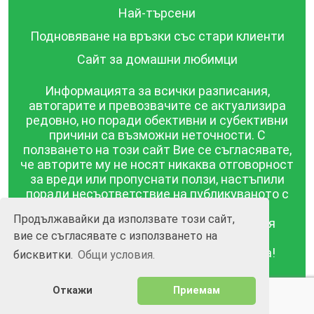
Най-търсени
Подновяване на връзки със стари клиенти
Сайт за домашни любимци
Информацията за всички разписания,
автогарите и превозвачите се актуализира
редовно, но поради обективни и субективни
причини са възможни неточности. С
ползването на този сайт Вие се съгласявате,
че авторите му не носят никаква отговорност
за вреди или пропуснати ползи, настъпили
поради несъответствие на публикуваното с
действителността! Информацията
Продължавайки да използвате този сайт,
публикувана в този сайт се предоставя
вие се съгласявате с използването на
такава каквато е, без гаранция за
съответствието ѝ с действителността!
бисквитки.
Общи условия.
BGrazpisanie.com © 2008 - 2026, Всички права
Откажи
Приемам
запазени.
Изработка на уебсайт и софтуер
Wollow