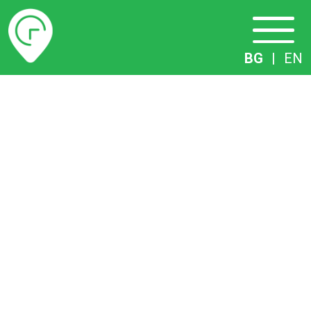
Разписание
BG
|
EN