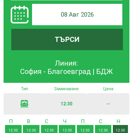
08 Авг 2026
ТЪРСИ
Линия:
София - Благоевград | БДЖ
Тип
Заминаване
Цена
12:30
--
Понеделник
Вторник
Сряда
Четвъртък
Петък
Събота
Неде
12:30
12:30
12:30
12:30
12:30
12:30
12:30