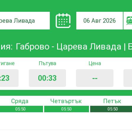
06 Авг 2026
а
ия:
Габрово - Царева Ливада |
ане
тигане
Пътува
Цена
:23
00:33
--
Сряда
Четвъртък
Петък
05:50
05:50
05:50