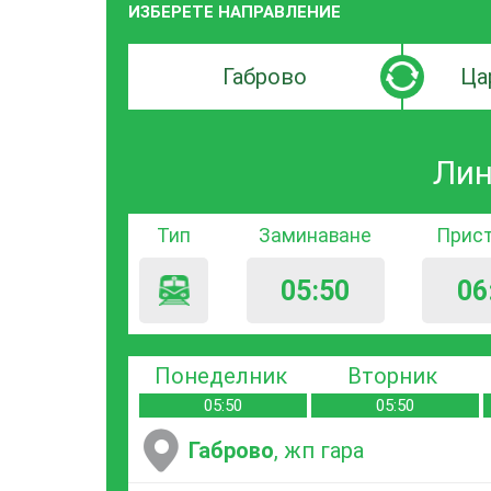
ИЗБЕРЕТЕ НАПРАВЛЕНИЕ
Търсачка
Търсачк
по
по
град
град
Лин
на
на
заминаване
пристиг
Тип
Заминаване
Прис
05:50
06
Понеделник
Вторник
05:50
05:50
Габрово
, жп гара