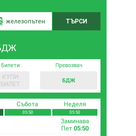
железопътен
ТЪРСИ
 БДЖ
Билети
Превозвач
КУПИ
БДЖ
БИЛЕТ
Събота
Неделя
05:50
05:50
Заминава
Пет
05:50