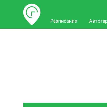
Разписание
Разписание
Автога