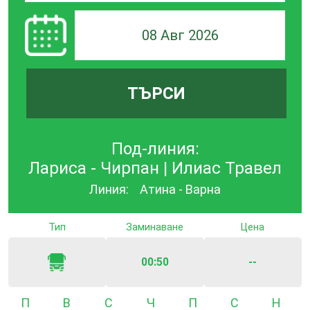
08 Авг 2026
ТЪРСИ
Под-линия:
Лариса - Чирпан | Илиас Травел
Линия:
Атина - Варна
Тип
Заминаване
Цена
00:50
--
Понеделник
Вторник
Сряда
Четвъртък
Петък
Събота
Неде