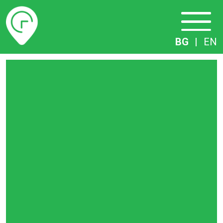
Разписание
BG
|
EN