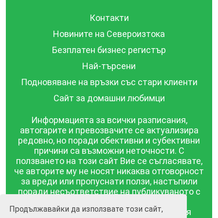
Контакти
Новините на Североизтока
Безплатен бизнес регистър
Най-търсени
Подновяване на връзки със стари клиенти
Сайт за домашни любимци
Информацията за всички разписания,
автогарите и превозвачите се актуализира
редовно, но поради обективни и субективни
причини са възможни неточности. С
ползването на този сайт Вие се съгласявате,
че авторите му не носят никаква отговорност
за вреди или пропуснати ползи, настъпили
поради несъответствие на публикуваното с
действителността! Информацията
Продължавайки да използвате този сайт,
публикувана в този сайт се предоставя