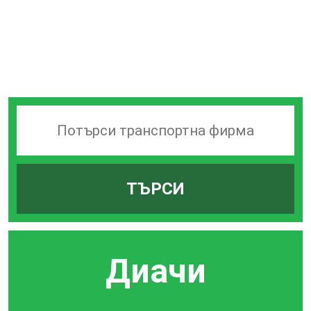
Търсачка
на
транспортни
ТЪРСИ
фирми
Диачи