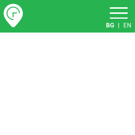
Разписание
BG
|
EN