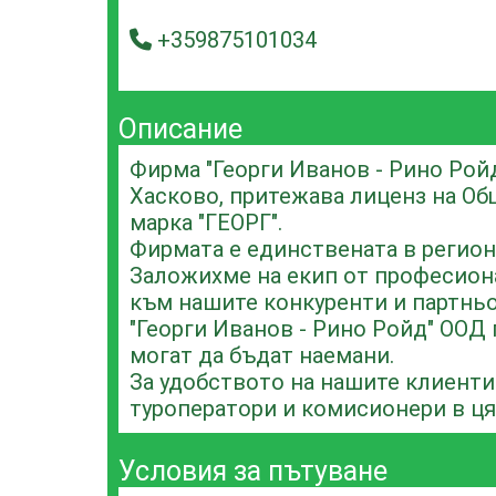
+359875101034
Описание
Фирма "Георги Иванов - Рино Ройд
Хасково, притежава лиценз на Общ
марка "ГЕОРГ".
Фирмата е единствената в регион
Заложихме на екип от професиона
към нашите конкуренти и партньор
"Георги Иванов - Рино Ройд" ООД 
могат да бъдат наемани.
За удобството на нашите клиенти
туроператори и комисионери в ця
Условия за пътуване