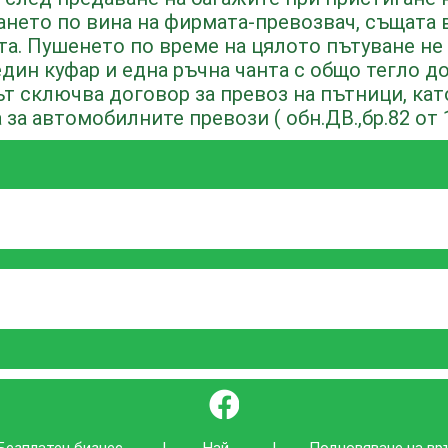
ането по вина на фирмата-превозвач, същата
а. Пушенето по време на цялото пътуване не 
дин куфар и една ръчна чанта с общо тегло до 
ът сключва договор за превоз на пътници, ка
 за автомобилните превози ( обн.ДВ.,бр.82 от 19
}