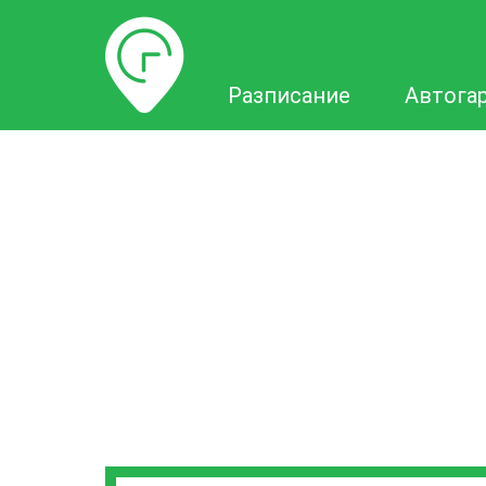
Разписание
Разписание
Автога