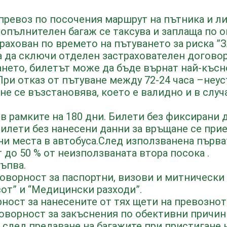
превоз по посочения маршрут на пътника и ли
допълнителен багаж се таксува и заплаща по 
страхован по времето на пътуването за риска ”
а да сключи отделен застрахователен договор
ването, билетът може да бъде върнат най-късно
При отказ от пътуване между 72-24 часа –неус
 не се възстановява, което е валидно и в случ
в рамките на 180 дни. Билети без фиксирани 
Билети без нанесени данни за връщане се при
и места в автобуса.След използванена първа
 до 50 % от неизползваната втора посока .
тъпва.
говорност за паспортни, визови и митнически 
вот” и “Медицински разходи”.
рност за нанесените от тях щети на превознот
оворност за закъснения по обективни причини
и след предаване на багажите при пристигане 