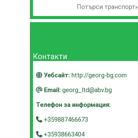
Търсачка
на
транспортни
фирми
Контакти
Уебсайт:
http://georg-bg.com
Email:
georg_ltd@abv.bg
Телефон за информация:
+359887466673
+35938663404