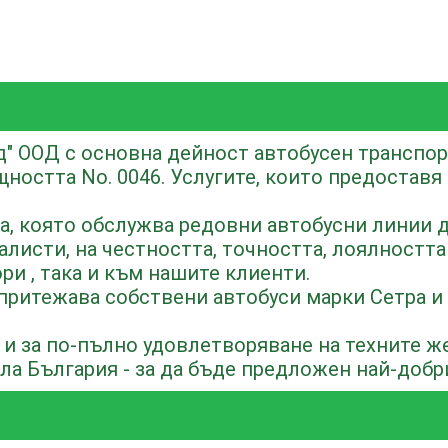
" ООД с основна дейност автобусен транспорт 
ността No. 0046. Услугите, които предоставя
а, която обслужва редовни автобусни линии д
листи, на честността, точността, лоялността
и , така и към нашите клиенти.
притежава собствени автобуси марки Сетра и 
 и за по-пълно удовлетворяване на техните же
ла България - за да бъде предложен най-добр