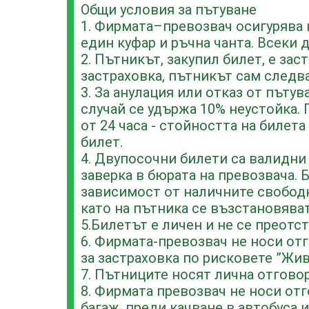
Общи условия за пътуване
1. Фирмата–превозвач осигурява 
един куфар и ръчна чанта. Всеки 
2. Пътникът, закупил билет, е за
застраховка, пътникът сам следв
3. За анулация или отказ от пъту
случай се удържа 10% неустойка. 
от 24 часа - стойността на билета
билет.
4. Двупосочни билети са валидни 
заверка в бюрата на превозвача. 
зависимост от наличните свободн
като на пътника се възстановяват
5.Билетът е личен и не се преотс
6. Фирмата-превозвач не носи от
за застраховка по рисковете ”Жи
7. Пътниците носят лична отгово
8. Фирмата превозвач не носи отг
багаж, преди качване в автобуса 