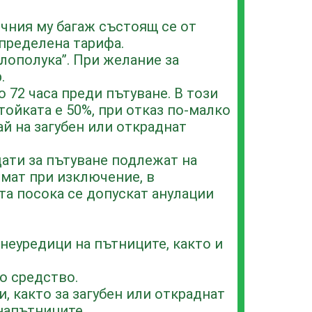
чния му багаж състоящ се от
определена тарифа.
Злополука”. При желание за
.
 72 часа преди пътуване. В този
тойката е 50%, при отказ по-малко
ай на загубен или откраднат
дати за пътуване подлежат на
емат при изключение, в
та посока се допускат анулации
неуредици на пътниците, както и
о средство.
, както за загубен или откраднат
напътниците.