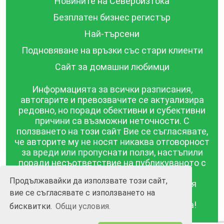
Новините на Североизтока
Безплатен бизнес регистър
Най-търсени
Подновяване на връзки със стари клиенти
Сайт за домашни любимци
Информацията за всички разписания,
автогарите и превозвачите се актуализира
редовно, но поради обективни и субективни
причини са възможни неточности. С
ползването на този сайт Вие се съгласявате,
че авторите му не носят никаква отговорност
за вреди или пропуснати ползи, настъпили
поради несъответствие на публикуваното с
действителността! Информацията
Продължавайки да използвате този сайт,
публикувана в този сайт се предоставя
вие се съгласявате с използването на
такава каквато е, без гаранция за
съответствието ѝ с действителността!
бисквитки.
Общи условия.