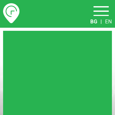
Разписание
BG
|
EN