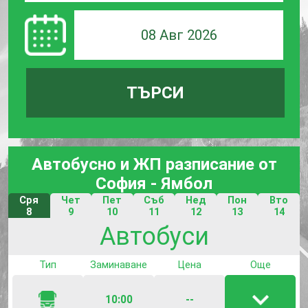
08 Авг 2026
ТЪРСИ
Автобусно и ЖП разписание от
София - Ямбол
Сря
Чет
Пет
Съб
Нед
Пон
Вто
8
9
10
11
12
13
14
Юли
Юли
Юли
Юли
Юли
Юли
Юли
Автобуси
Тип
Заминаване
Цена
Още
10:00
--