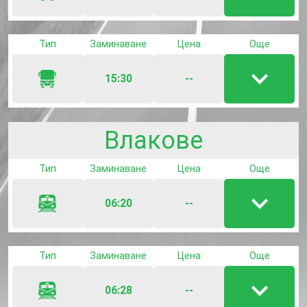
Пока
/
скрии
Тип
Заминаване
Цена
Още
детай
за
15:30
--
Пока
лният
/
скрии
Влакове
детай
за
Тип
Заминаване
Цена
Още
лният
06:20
--
Пока
/
скрии
Тип
Заминаване
Цена
Още
детай
за
06:28
--
Пока