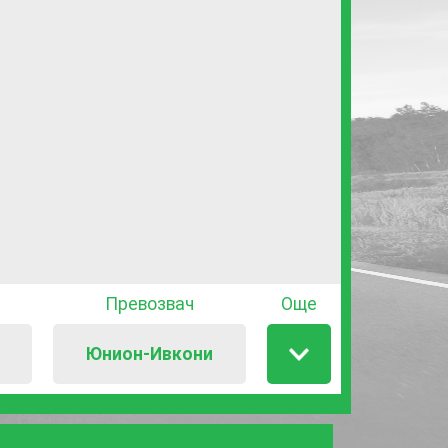
Превозвач
Още
Юнион-Ивкони
Т
Покажи
/
скрии