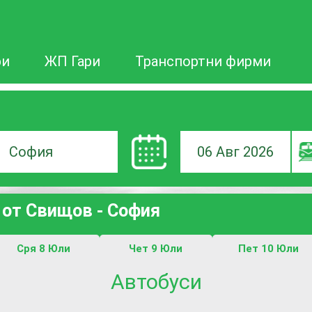
ри
ЖП Гари
Транспортни фирми
06 Авг 2026
а
 от Свищов - София
ане
Сря 8 Юли
Чет 9 Юли
Пет 10 Юли
Автобуси