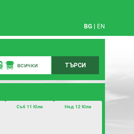
BG
|
EN
всички
ТЪРСИ
Съб 11 Юли
Нед 12 Юли