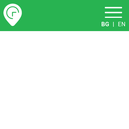
Разписание
BG
|
EN