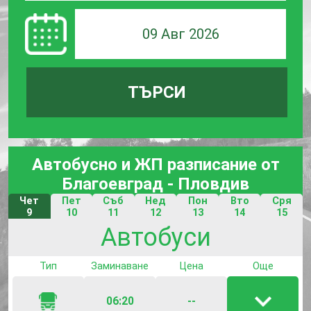
09 Авг 2026
ТЪРСИ
Автобусно и ЖП разписание от
Благоевград - Пловдив
Чет
Пет
Съб
Нед
Пон
Вто
Сря
9
10
11
12
13
14
15
Юли
Юли
Юли
Юли
Юли
Юли
Юли
Автобуси
Тип
Заминаване
Цена
Още
06:20
--