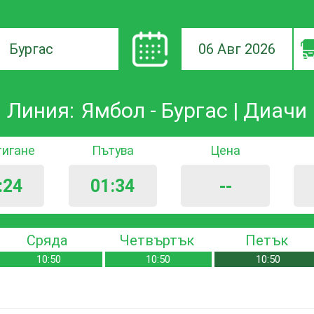
06 Авг 2026
а
Линия:
Ямбол - Бургас | Диачи
ане
тигане
Пътува
Цена
:24
01:34
--
Сряда
Четвъртък
Петък
10:50
10:50
10:50