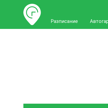
Разписание
Разписание
Автога