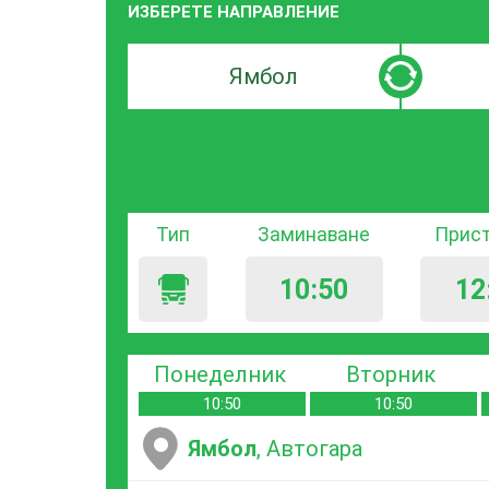
ИЗБЕРЕТЕ НАПРАВЛЕНИЕ
Търсачка
Търсачк
по
по
град
град
на
на
заминаване
пристиг
Тип
Заминаване
Прис
10:50
12
Понеделник
Вторник
10:50
10:50
Ямбол
, Автогара