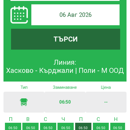
06 Авг 2026
ТЪРСИ
Линия:
Хасково - Кърджали | Поли - М ООД
Тип
Заминаване
Цена
06:50
--
Понеделник
Вторник
Сряда
Четвъртък
Петък
Събота
Неде
06:50
06:50
06:50
06:50
06:50
06:50
06:50