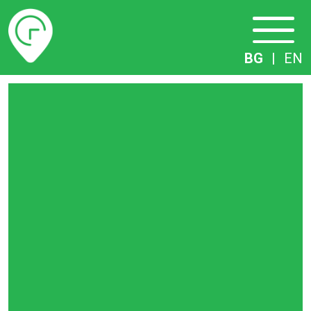
Разписание
BG
|
EN