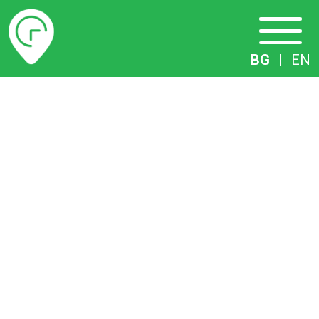
Разписание
BG
|
EN