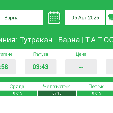
05 Авг 2026
а
иния:
Тутракан - Варна | Т.А.Т О
ане
тигане
Пътува
Цена
:58
03:43
--
Сряда
Четвъртък
Петък
07:15
07:15
07:15