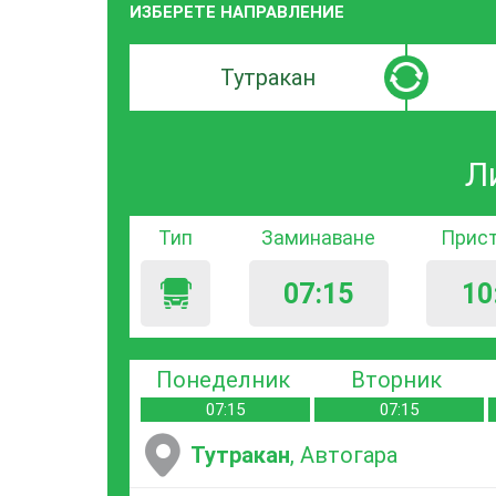
ИЗБЕРЕТЕ НАПРАВЛЕНИЕ
Търсачка
Търсачк
по
по
град
град
Л
на
на
заминаване
пристиг
Тип
Заминаване
Прис
07:15
10
Понеделник
Вторник
07:15
07:15
Тутракан
, Автогара