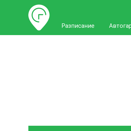
Разписание
Разписание
Автога