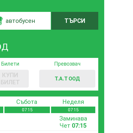
автобусен
ТЪРСИ
ОД
Билети
Превозвач
КУПИ
Т.А.Т ООД
БИЛЕТ
Събота
Неделя
07:15
07:15
Заминава
Чет
07:15