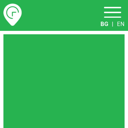
Разписание
BG
|
EN