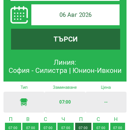
06 Авг 2026
ТЪРСИ
Линия:
София - Силистра | Юнион-Ивкони
Тип
Заминаване
Цена
07:00
--
Понеделник
Вторник
Сряда
Четвъртък
Петък
Събота
Неде
07:00
07:00
07:00
07:00
07:00
07:00
07:00