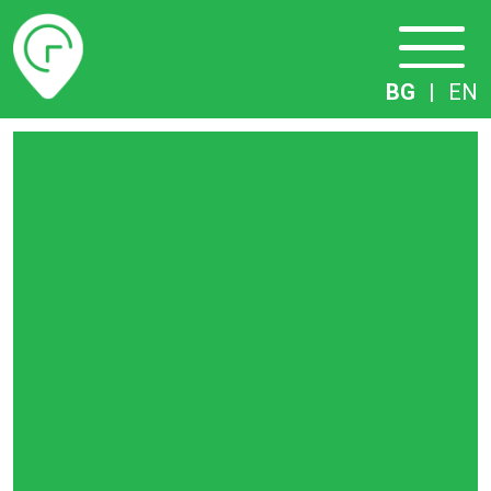
Разписание
BG
|
EN