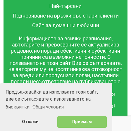
Най-търсени
Подновяване на връзки със стари клиенти
Сайт за домашни любимци
Информацията за всички разписания,
автогарите и превозвачите се актуализира
редовно, но поради обективни и субективни
причини са възможни неточности. С
ползването на този сайт Вие се съгласявате,
че авторите му не носят никаква отговорност
за вреди или пропуснати ползи, настъпили
поради несъответствие на публикуваното с
действителността! Информацията
Продължавайки да използвате този сайт,
публикувана в този сайт се предоставя
вие се съгласявате с използването на
такава каквато е, без гаранция за
съответствието ѝ с действителността!
бисквитки.
Общи условия.
BGrazpisanie.com © 2008 - 2026, Всички права
Откажи
Приемам
запазени.
Изработка на уебсайт и софтуер