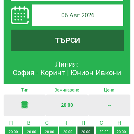
06 Авг 2026
ТЪРСИ
Линия:
София - Коринт | Юнион-Ивкони
Тип
Заминаване
Цена
20:00
--
Понеделник
Вторник
Сряда
Четвъртък
Петък
Събота
Неде
20:00
20:00
20:00
20:00
20:00
20:00
20:00