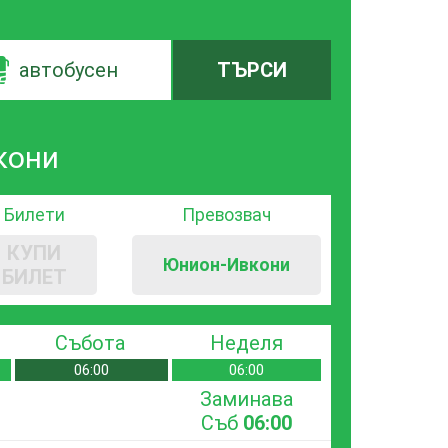
автобусен
ТЪРСИ
кони
Билети
Превозвач
КУПИ
Юнион-Ивкони
БИЛЕТ
Събота
Неделя
06:00
06:00
Заминава
Съб
06:00