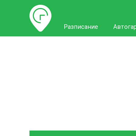
Разписание
Разписание
Автога