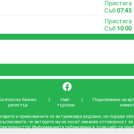
Пристига
Съб
07:45
Пристига
Съб
10:00
}
Безплатен бизнес
|
Най-
|
Подновяване на вр
регистър
търсени
клиен
гарите и превозвачите се актуализира редовно, но поради об
 съгласявате, че авторите му не носят никаква отговорност за
твителността! Информацията публикувана в този сайт се предо
съответствието ѝ с действителността!