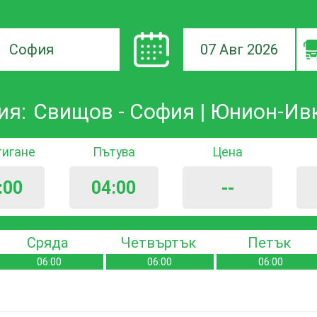
07 Авг 2026
а
ия:
Свищов - София | Юнион-Ив
ане
тигане
Пътува
Цена
:00
04:00
--
Сряда
Четвъртък
Петък
06:00
06:00
06:00