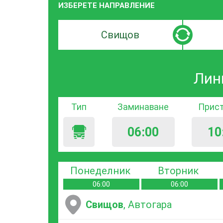
ИЗБЕРЕТЕ НАПРАВЛЕНИЕ
Търсачка
Търсачк
по
по
град
град
Лин
на
на
заминаване
пристиг
Тип
Заминаване
Прис
06:00
10
Понеделник
Вторник
06:00
06:00
Свищов
, Автогара