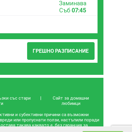
Заминава
Съб
07:45
ГРЕШНО РАЗПИСАНИЕ
ъзки със стари
|
Сайт за домашни
ти
любимци
ективни и субективни причини са възможни
 вреди или пропуснати ползи, настъпили поради
ставя такава каквато е, без гаранция за