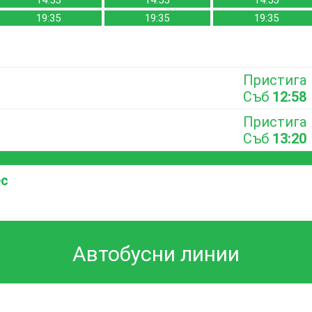
14:55
14:55
14:55
19:35
19:35
19:35
Пристига
Съб
12:58
Пристига
Съб
13:20
ес
Автобусни линии