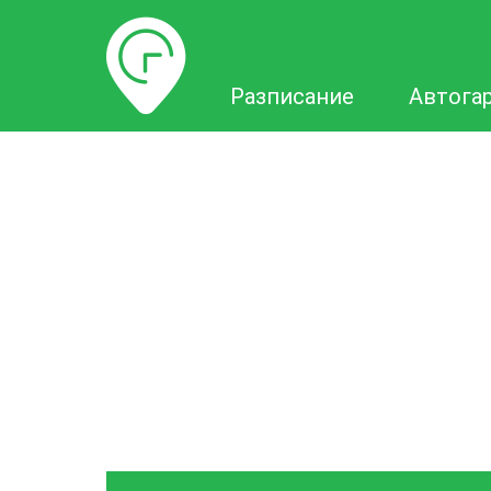
Разписание
Разписание
Автога