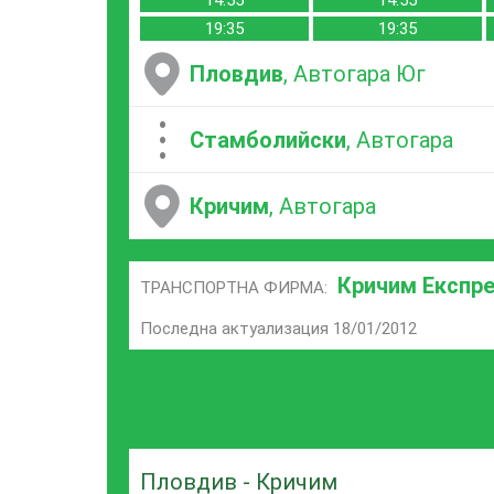
14:55
14:55
19:35
19:35
Пловдив
, Автогара Юг
...
Стамболийски
, Автогара
Кричим
, Автогара
Кричим Експр
ТРАНСПОРТНА ФИРМА:
Последна актуализация 18/01/2012
Пловдив - Кричим