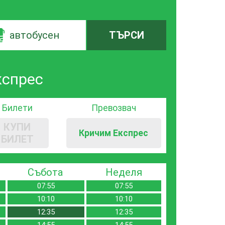
автобусен
ТЪРСИ
кспрес
Билети
Превозвач
КУПИ
Кричим Експрес
БИЛЕТ
Събота
Неделя
07:55
07:55
10:10
10:10
12:35
12:35