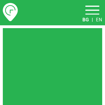
Разписание
BG
|
EN