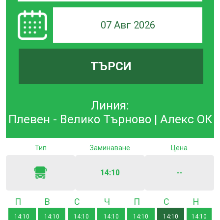
07 Авг 2026
ТЪРСИ
Линия:
Плевен - Велико Търново | Алекс ОК
Тип
Заминаване
Цена
14:10
--
Понеделник
Вторник
Сряда
Четвъртък
Петък
Събота
Неде
14:10
14:10
14:10
14:10
14:10
14:10
14:10