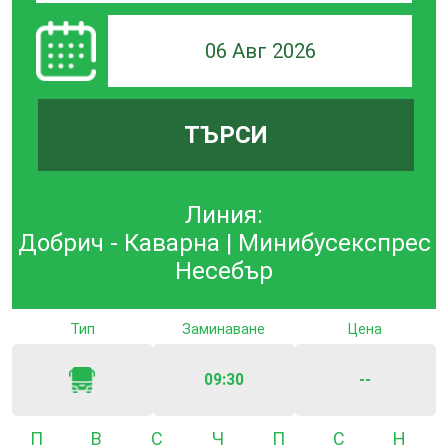
06 Авг 2026
ТЪРСИ
Линия:
Добрич - Каварна | Минибусекспрес
Несебър
Тип
Заминаване
Цена
09:30
--
Понеделник
Вторник
Сряда
Четвъртък
Петък
Събота
Неде