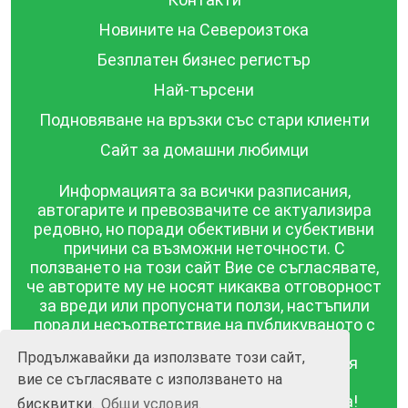
Новините на Североизтока
Безплатен бизнес регистър
Най-търсени
Подновяване на връзки със стари клиенти
Сайт за домашни любимци
Информацията за всички разписания,
автогарите и превозвачите се актуализира
редовно, но поради обективни и субективни
причини са възможни неточности. С
ползването на този сайт Вие се съгласявате,
че авторите му не носят никаква отговорност
за вреди или пропуснати ползи, настъпили
поради несъответствие на публикуваното с
действителността! Информацията
Продължавайки да използвате този сайт,
публикувана в този сайт се предоставя
вие се съгласявате с използването на
такава каквато е, без гаранция за
съответствието ѝ с действителността!
бисквитки.
Общи условия.