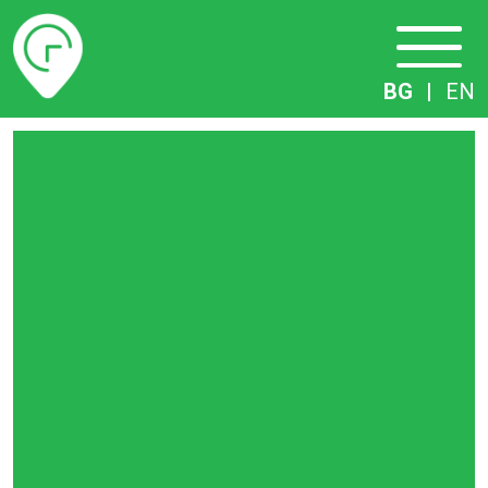
Разписание
BG
|
EN