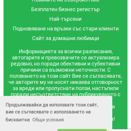
Безплатен бизнес регистър
Най-търсени
Подновяване на връзки със стари клиенти
Сайт за домашни любимци
Информацията за всички разписания,
автогарите и превозвачите се актуализира
редовно, но поради обективни и субективни
причини са възможни неточности. С
ползването на този сайт Вие се съгласявате,
че авторите му не носят никаква отговорност
за вреди или пропуснати ползи, настъпили
поради несъответствие на публикуваното с
действителността! Информацията
Продължавайки да използвате този сайт,
публикувана в този сайт се предоставя
вие се съгласявате с използването на
такава каквато е, без гаранция за
съответствието ѝ с действителността!
бисквитки.
Общи условия.