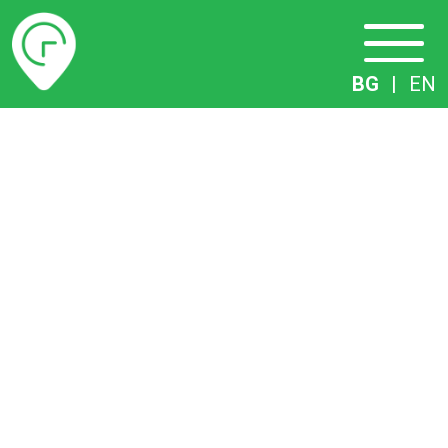
Разписание
BG
|
EN