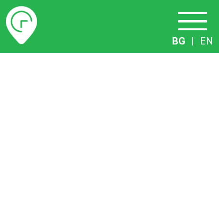
Разписание
BG
|
EN