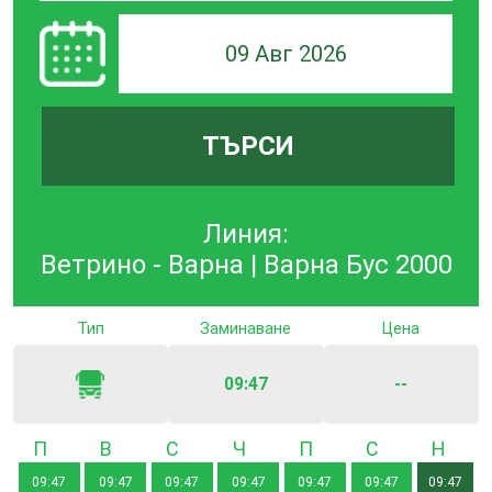
09 Авг 2026
ТЪРСИ
Линия:
Ветрино - Варна | Варна Бус 2000
Тип
Заминаване
Цена
09:47
--
Понеделник
Вторник
Сряда
Четвъртък
Петък
Събота
Неде
09:47
09:47
09:47
09:47
09:47
09:47
09:47