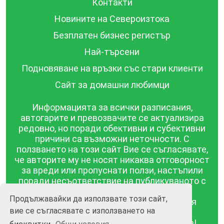
Контакти
Новините на Североизтока
Безплатен бизнес регистър
Най-търсени
Подновяване на връзки със стари клиенти
Сайт за домашни любимци
Информацията за всички разписания,
автогарите и превозвачите се актуализира
редовно, но поради обективни и субективни
причини са възможни неточности. С
ползването на този сайт Вие се съгласявате,
че авторите му не носят никаква отговорност
за вреди или пропуснати ползи, настъпили
поради несъответствие на публикуваното с
действителността! Информацията
Продължавайки да използвате този сайт,
публикувана в този сайт се предоставя
вие се съгласявате с използването на
такава каквато е, без гаранция за
съответствието ѝ с действителността!