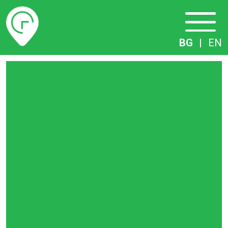
Разписание
BG
|
EN