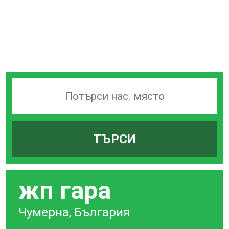
Търсачка
на
гари
ТЪРСИ
по
град
жп гара
Чумерна, България