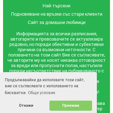
Най-търсени
Подновяване на връзки със стари клиенти
Сайт за домашни любимци
Информацията за всички разписания,
автогарите и превозвачите се актуализира
редовно, но поради обективни и субективни
причини са възможни неточности. С
ползването на този сайт Вие се съгласявате,
че авторите му не носят никаква отговорност
за вреди или пропуснати ползи, настъпили
поради несъответствие на публикуваното с
действителността! Информацията
Продължавайки да използвате този сайт,
публикувана в този сайт се предоставя
вие се съгласявате с използването на
такава каквато е, без гаранция за
съответствието ѝ с действителността!
бисквитки.
Общи условия.
BGrazpisanie.com © 2008 - 2026, Всички права
Откажи
Приемам
запазени.
Изработка на уебсайт и софтуер