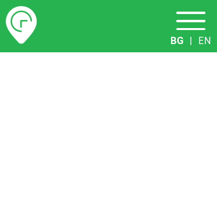
Разписание
BG
|
EN