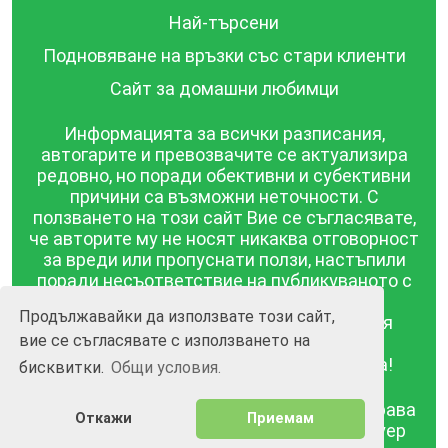
Най-търсени
Подновяване на връзки със стари клиенти
Сайт за домашни любимци
Информацията за всички разписания,
автогарите и превозвачите се актуализира
редовно, но поради обективни и субективни
причини са възможни неточности. С
ползването на този сайт Вие се съгласявате,
че авторите му не носят никаква отговорност
за вреди или пропуснати ползи, настъпили
поради несъответствие на публикуваното с
действителността! Информацията
Продължавайки да използвате този сайт,
публикувана в този сайт се предоставя
вие се съгласявате с използването на
такава каквато е, без гаранция за
съответствието ѝ с действителността!
бисквитки.
Общи условия.
BGrazpisanie.com © 2008 - 2026, Всички права
Откажи
Приемам
запазени.
Изработка на уебсайт и софтуер