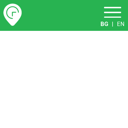
Разписание
BG
|
EN