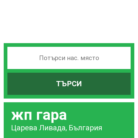
Търсачка
на
гари
ТЪРСИ
по
град
жп гара
Царева Ливада, България