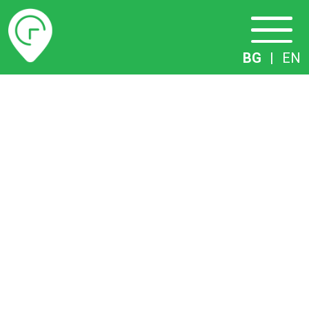
Разписание
BG
|
EN