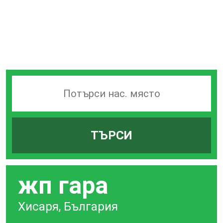
Търсачка
на
гари
ТЪРСИ
по
град
жп гара
Хисаря, България