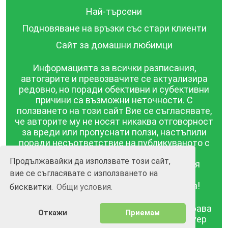
Най-търсени
Подновяване на връзки със стари клиенти
Сайт за домашни любимци
Информацията за всички разписания,
автогарите и превозвачите се актуализира
редовно, но поради обективни и субективни
причини са възможни неточности. С
ползването на този сайт Вие се съгласявате,
че авторите му не носят никаква отговорност
за вреди или пропуснати ползи, настъпили
поради несъответствие на публикуваното с
действителността! Информацията
Продължавайки да използвате този сайт,
публикувана в този сайт се предоставя
вие се съгласявате с използването на
такава каквато е, без гаранция за
съответствието ѝ с действителността!
бисквитки.
Общи условия.
BGrazpisanie.com © 2008 - 2026, Всички права
Откажи
Приемам
запазени.
Изработка на уебсайт и софтуер