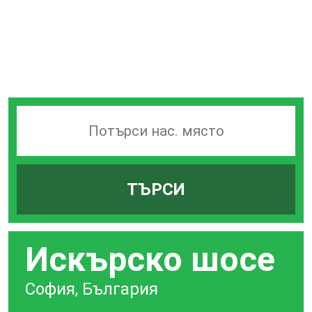
Търсачка
на
гари
ТЪРСИ
по
град
Искърско шосе
София, България