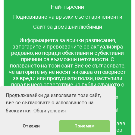
Най-търсени
Подновяване на връзки със стари клиенти
Сайт за домашни любимци
Информацията за всички разписания,
автогарите и превозвачите се актуализира
редовно, но поради обективни и субективни
причини са възможни неточности. С
ползването на този сайт Вие се съгласявате,
че авторите му не носят никаква отговорност
за вреди или пропуснати ползи, настъпили
поради несъответствие на публикуваното с
действителността! Информацията
Продължавайки да използвате този сайт,
публикувана в този сайт се предоставя
вие се съгласявате с използването на
такава каквато е, без гаранция за
съответствието ѝ с действителността!
бисквитки.
Общи условия.
BGrazpisanie.com © 2008 - 2026, Всички права
Откажи
Приемам
запазени.
Изработка на уебсайт и софтуер