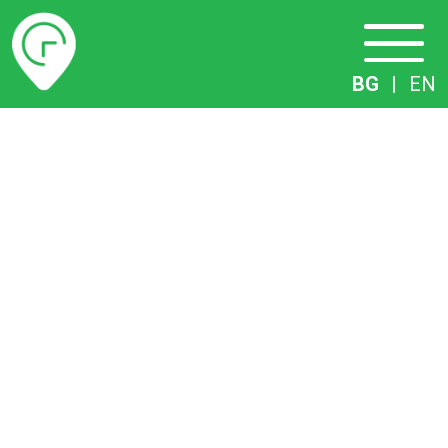
Разписание
BG
|
EN