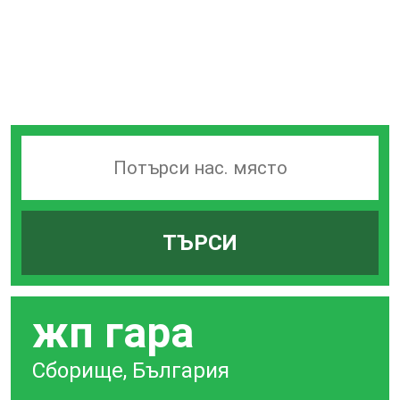
Търсачка
на
гари
ТЪРСИ
по
град
жп гара
Сборище, България