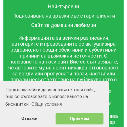
Най-търсени
Подновяване на връзки със стари клиенти
Сайт за домашни любимци
Информацията за всички разписания,
автогарите и превозвачите се актуализира
редовно, но поради обективни и субективни
причини са възможни неточности. С
ползването на този сайт Вие се съгласявате,
че авторите му не носят никаква отговорност
за вреди или пропуснати ползи, настъпили
поради несъответствие на публикуваното с
действителността! Информацията
Продължавайки да използвате този сайт,
публикувана в този сайт се предоставя
вие се съгласявате с използването на
такава каквато е, без гаранция за
съответствието ѝ с действителността!
бисквитки.
Общи условия.
BGrazpisanie.com © 2008 - 2026, Всички права
Откажи
Приемам
запазени.
Изработка на уебсайт и софтуер