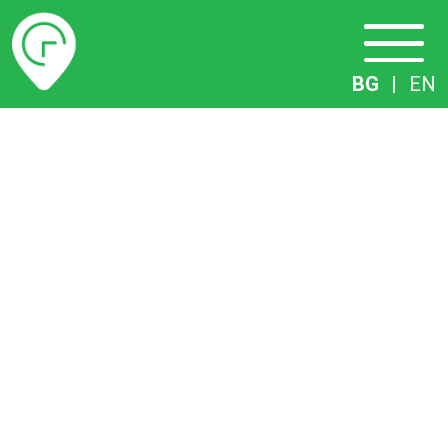
Разписание
BG
|
EN