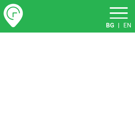
Разписание
BG
|
EN