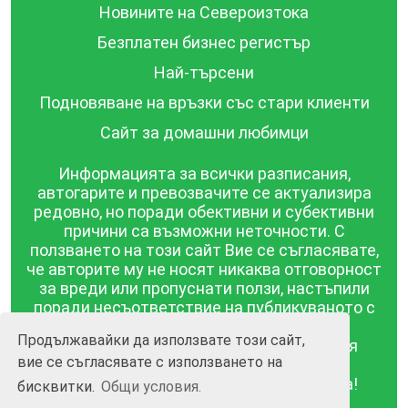
Новините на Североизтока
Безплатен бизнес регистър
Най-търсени
Подновяване на връзки със стари клиенти
Сайт за домашни любимци
Информацията за всички разписания,
автогарите и превозвачите се актуализира
редовно, но поради обективни и субективни
причини са възможни неточности. С
ползването на този сайт Вие се съгласявате,
че авторите му не носят никаква отговорност
за вреди или пропуснати ползи, настъпили
поради несъответствие на публикуваното с
действителността! Информацията
Продължавайки да използвате този сайт,
публикувана в този сайт се предоставя
вие се съгласявате с използването на
такава каквато е, без гаранция за
съответствието ѝ с действителността!
бисквитки.
Общи условия.