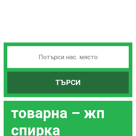
Търсачка
на
гари
ТЪРСИ
по
град
товарна – жп
спирка