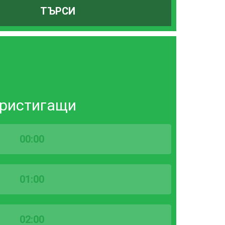
ТЪРСИ
ристигащи
00:00
01:00
02:00