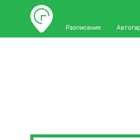
Разписание
Разписание
Автога