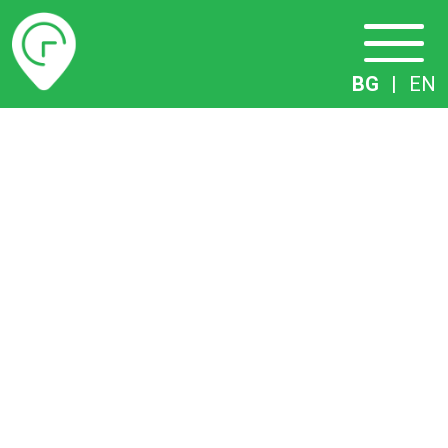
Разписание
BG
|
EN