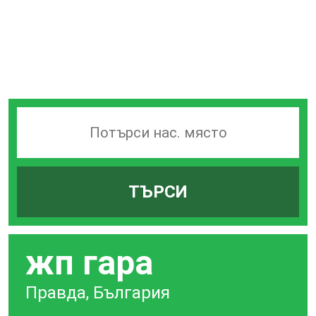
Търсачка
на
гари
ТЪРСИ
по
град
жп гара
Правда, България