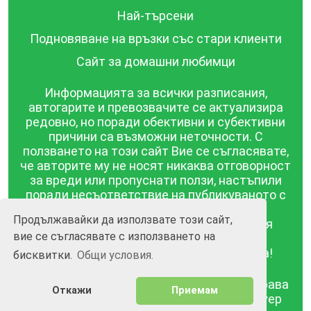
Най-търсени
Подновяване на връзки със стари клиенти
Сайт за домашни любимци
Информацията за всички разписания,
автогарите и превозвачите се актуализира
редовно, но поради обективни и субективни
причини са възможни неточности. С
ползването на този сайт Вие се съгласявате,
че авторите му не носят никаква отговорност
за вреди или пропуснати ползи, настъпили
поради несъответствие на публикуваното с
действителността! Информацията
Продължавайки да използвате този сайт,
публикувана в този сайт се предоставя
вие се съгласявате с използването на
такава каквато е, без гаранция за
съответствието ѝ с действителността!
бисквитки.
Общи условия.
BGrazpisanie.com © 2008 - 2026, Всички права
Откажи
Приемам
запазени.
Изработка на уебсайт и софтуер