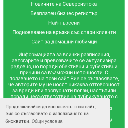
Новините на Североизтока
Безплатен бизнес регистър
Най-търсени
Подновяване на връзки със стари клиенти
Сайт за домашни любимци
Информацията за всички разписания,
автогарите и превозвачите се актуализира
редовно, но поради обективни и субективни
причини са възможни неточности. С
ползването на този сайт Вие се съгласявате,
че авторите му не носят никаква отговорност
за вреди или пропуснати ползи, настъпили
поради несъответствие на публикуваното с
действителността! Информацията
Продължавайки да използвате този сайт,
публикувана в този сайт се предоставя
вие се съгласявате с използването на
такава каквато е, без гаранция за
съответствието ѝ с действителността!
бисквитки.
Общи условия.