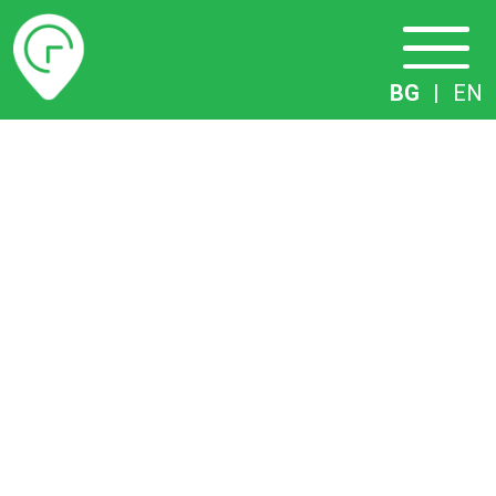
Разписание
BG
|
EN