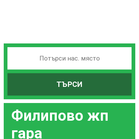
Търсачка
на
гари
ТЪРСИ
по
град
Филипово жп
гара