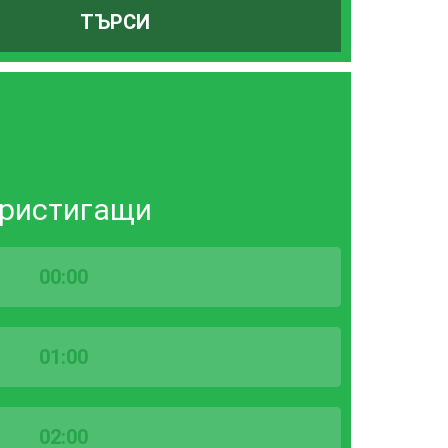
ТЪРСИ
ристигащи
00:00
01:00
02:00