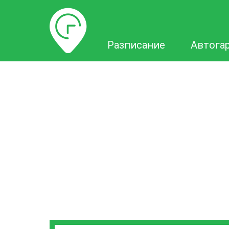
Разписание
Разписание
Автога