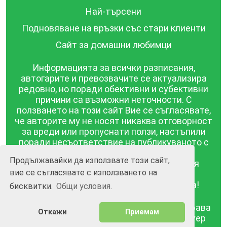
Най-търсени
Подновяване на връзки със стари клиенти
Сайт за домашни любимци
Информацията за всички разписания,
автогарите и превозвачите се актуализира
редовно, но поради обективни и субективни
причини са възможни неточности. С
ползването на този сайт Вие се съгласявате,
че авторите му не носят никаква отговорност
за вреди или пропуснати ползи, настъпили
поради несъответствие на публикуваното с
действителността! Информацията
Продължавайки да използвате този сайт,
публикувана в този сайт се предоставя
вие се съгласявате с използването на
такава каквато е, без гаранция за
съответствието ѝ с действителността!
бисквитки.
Общи условия.
BGrazpisanie.com © 2008 - 2026, Всички права
Откажи
Приемам
запазени.
Изработка на уебсайт и софтуер