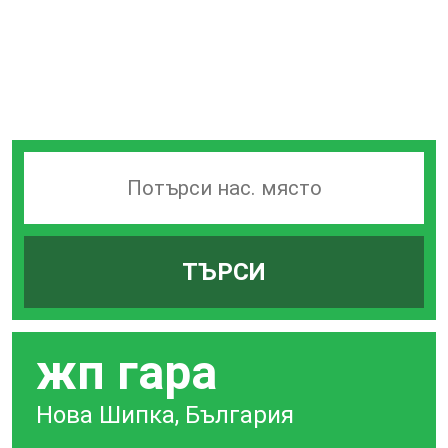
Търсачка
на
гари
ТЪРСИ
по
град
жп гара
Нова Шипка, България