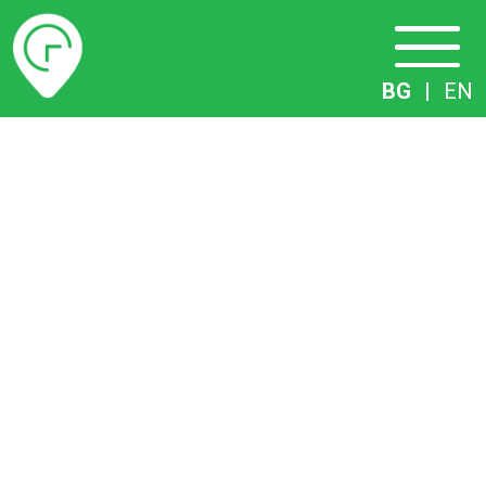
Разписание
BG
|
EN