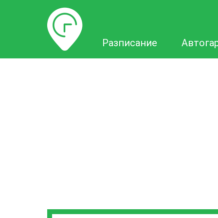
Разписание
Разписание
Автога