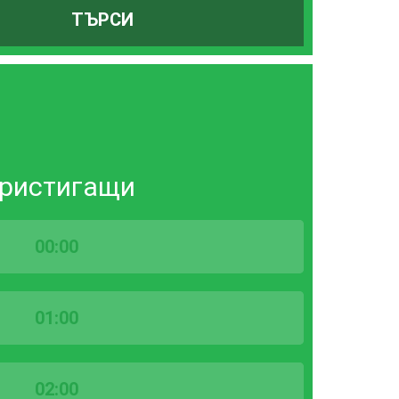
ТЪРСИ
ристигащи
00:00
01:00
02:00