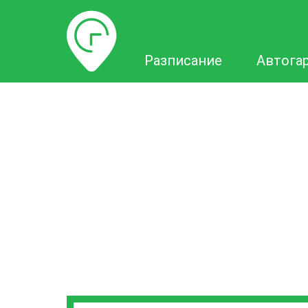
Разписание
Разписание
Автога