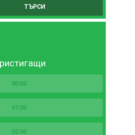
ТЪРСИ
ристигащи
00:00
01:00
02:00