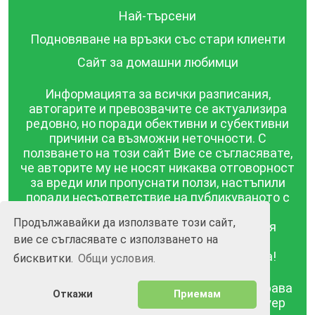
Най-търсени
Подновяване на връзки със стари клиенти
Сайт за домашни любимци
Информацията за всички разписания,
автогарите и превозвачите се актуализира
редовно, но поради обективни и субективни
причини са възможни неточности. С
ползването на този сайт Вие се съгласявате,
че авторите му не носят никаква отговорност
за вреди или пропуснати ползи, настъпили
поради несъответствие на публикуваното с
действителността! Информацията
Продължавайки да използвате този сайт,
публикувана в този сайт се предоставя
вие се съгласявате с използването на
такава каквато е, без гаранция за
съответствието ѝ с действителността!
бисквитки.
Общи условия.
BGrazpisanie.com © 2008 - 2026, Всички права
Откажи
Приемам
запазени.
Изработка на уебсайт и софтуер