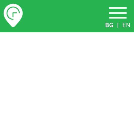
Разписание
BG
|
EN