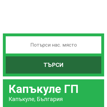
Търсачка
на
гари
ТЪРСИ
по
град
Капъкуле ГП
Капъкуле, България