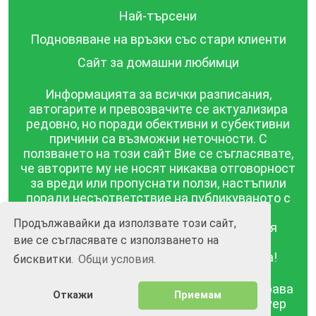
Най-търсени
Подновяване на връзки със стари клиенти
Сайт за домашни любимци
Информацията за всички разписания,
автогарите и превозвачите се актуализира
редовно, но поради обективни и субективни
причини са възможни неточности. С
ползването на този сайт Вие се съгласявате,
че авторите му не носят никаква отговорност
за вреди или пропуснати ползи, настъпили
поради несъответствие на публикуваното с
действителността! Информацията
Продължавайки да използвате този сайт,
публикувана в този сайт се предоставя
вие се съгласявате с използването на
такава каквато е, без гаранция за
съответствието ѝ с действителността!
бисквитки.
Общи условия.
BGrazpisanie.com © 2008 - 2026, Всички права
Откажи
Приемам
запазени.
Изработка на уебсайт и софтуер