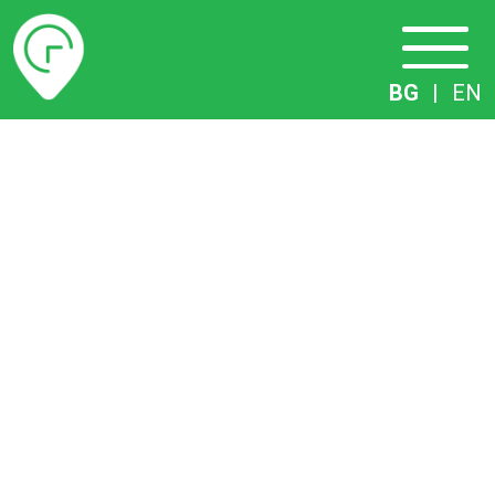
Разписание
BG
|
EN