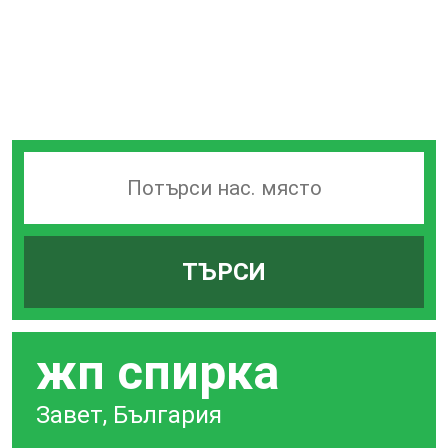
Търсачка
на
гари
ТЪРСИ
по
град
жп спирка
Завет, България