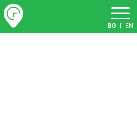
Разписание
BG
|
EN