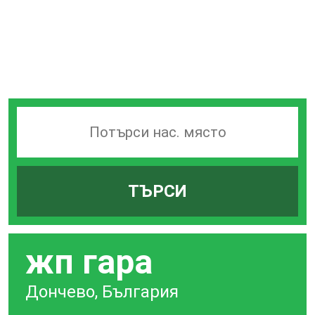
Търсачка
на
гари
ТЪРСИ
по
град
жп гара
Дончево, България