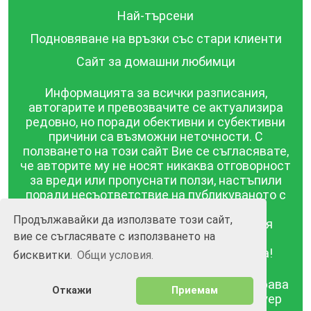
Най-търсени
Подновяване на връзки със стари клиенти
Сайт за домашни любимци
Информацията за всички разписания,
автогарите и превозвачите се актуализира
редовно, но поради обективни и субективни
причини са възможни неточности. С
ползването на този сайт Вие се съгласявате,
че авторите му не носят никаква отговорност
за вреди или пропуснати ползи, настъпили
поради несъответствие на публикуваното с
действителността! Информацията
Продължавайки да използвате този сайт,
публикувана в този сайт се предоставя
вие се съгласявате с използването на
такава каквато е, без гаранция за
съответствието ѝ с действителността!
бисквитки.
Общи условия.
BGrazpisanie.com © 2008 - 2026, Всички права
Откажи
Приемам
запазени.
Изработка на уебсайт и софтуер