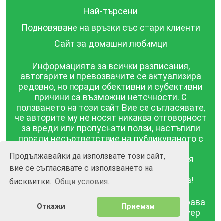
Най-търсени
Подновяване на връзки със стари клиенти
Сайт за домашни любимци
Информацията за всички разписания,
автогарите и превозвачите се актуализира
редовно, но поради обективни и субективни
причини са възможни неточности. С
ползването на този сайт Вие се съгласявате,
че авторите му не носят никаква отговорност
за вреди или пропуснати ползи, настъпили
поради несъответствие на публикуваното с
действителността! Информацията
Продължавайки да използвате този сайт,
публикувана в този сайт се предоставя
вие се съгласявате с използването на
такава каквато е, без гаранция за
съответствието ѝ с действителността!
бисквитки.
Общи условия.
BGrazpisanie.com © 2008 - 2026, Всички права
Откажи
Приемам
запазени.
Изработка на уебсайт и софтуер