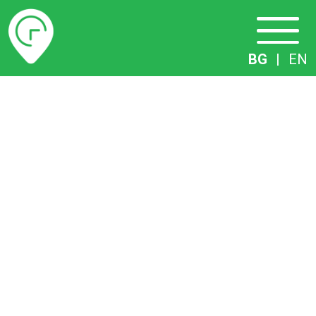
Разписание
BG
|
EN