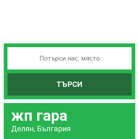
Търсачка
на
гари
ТЪРСИ
по
град
жп гара
Делян, България