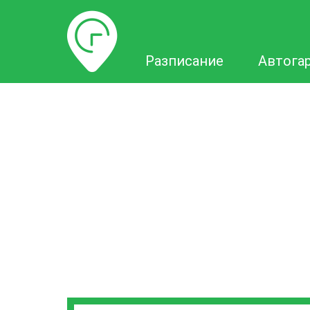
Разписание
Разписание
Автога