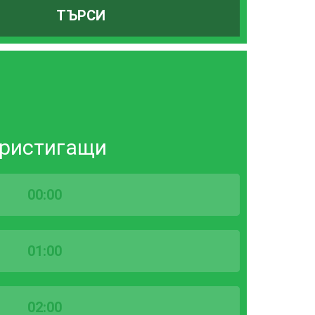
ТЪРСИ
ристигащи
00:00
01:00
02:00