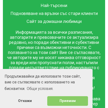
Най-търсени
Подновяване на връзки със стари клиенти
Сайт за домашни любимци
Информацията за всички разписания,
автогарите и превозвачите се актуализира
редовно, но поради обективни и субективни
причини са възможни неточности. С
ползването на този сайт Вие се съгласявате,
че авторите му не носят никаква отговорност
за вреди или пропуснати ползи, настъпили
поради несъответствие на публикуваното с
действителността! Информацията
Продължавайки да използвате този сайт,
публикувана в този сайт се предоставя
вие се съгласявате с използването на
такава каквато е, без гаранция за
съответствието ѝ с действителността!
бисквитки.
Общи условия.
BGrazpisanie.com © 2008 - 2026, Всички права
Откажи
Приемам
запазени.
Изработка на уебсайт и софтуер