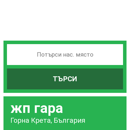
Търсачка
на
гари
ТЪРСИ
по
град
жп гара
Горна Крета, България