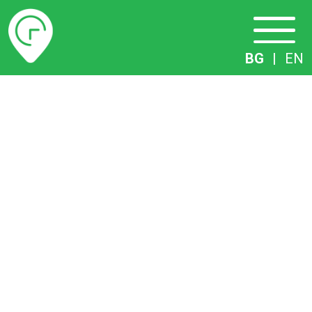
Разписание
BG
|
EN