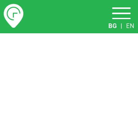
Разписание
BG
|
EN