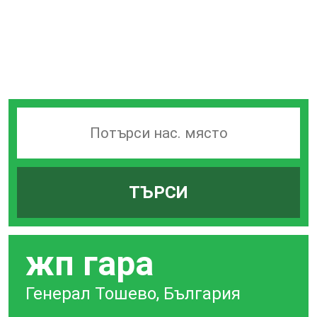
Търсачка
на
гари
ТЪРСИ
по
град
жп гара
Генерал Тошево, България