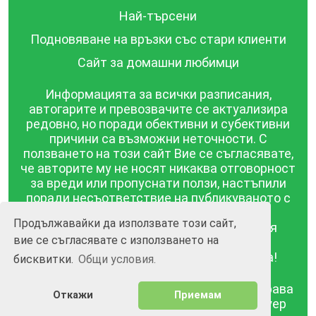
Най-търсени
Подновяване на връзки със стари клиенти
Сайт за домашни любимци
Информацията за всички разписания,
автогарите и превозвачите се актуализира
редовно, но поради обективни и субективни
причини са възможни неточности. С
ползването на този сайт Вие се съгласявате,
че авторите му не носят никаква отговорност
за вреди или пропуснати ползи, настъпили
поради несъответствие на публикуваното с
действителността! Информацията
Продължавайки да използвате този сайт,
публикувана в този сайт се предоставя
вие се съгласявате с използването на
такава каквато е, без гаранция за
съответствието ѝ с действителността!
бисквитки.
Общи условия.
BGrazpisanie.com © 2008 - 2026, Всички права
Откажи
Приемам
запазени.
Изработка на уебсайт и софтуер