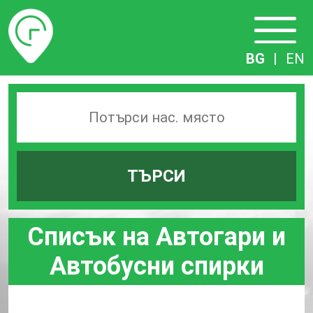
Разписание
BG
|
EN
Търсачка
на
гари
ТЪРСИ
по
град
Списък на Автогари и
Автобусни спирки