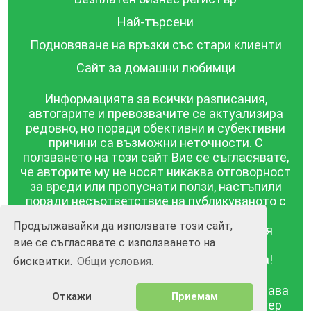
Най-търсени
Подновяване на връзки със стари клиенти
Сайт за домашни любимци
Информацията за всички разписания,
автогарите и превозвачите се актуализира
редовно, но поради обективни и субективни
причини са възможни неточности. С
ползването на този сайт Вие се съгласявате,
че авторите му не носят никаква отговорност
за вреди или пропуснати ползи, настъпили
поради несъответствие на публикуваното с
действителността! Информацията
Продължавайки да използвате този сайт,
публикувана в този сайт се предоставя
вие се съгласявате с използването на
такава каквато е, без гаранция за
съответствието ѝ с действителността!
бисквитки.
Общи условия.
BGrazpisanie.com © 2008 - 2026, Всички права
Откажи
Приемам
запазени.
Изработка на уебсайт и софтуер