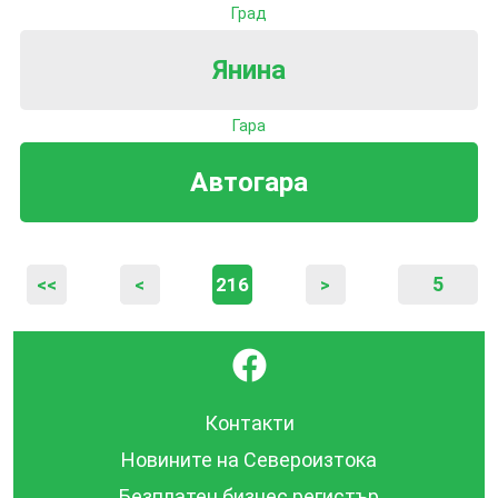
Град
Янина
Гара
Автогара
5
<<
<
216
>
}
Контакти
Новините на Североизтока
Безплатен бизнес регистър