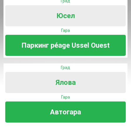
Град
Юсел
Гара
Паркинг péage Ussel Ouest
Град
Ялова
Гара
Автогара