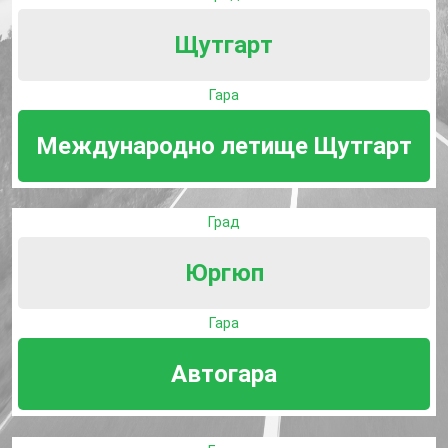
Щутгарт
Гара
Международно летище Щутгарт
Град
Юргюп
Гара
Автогара