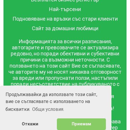
Най-търсени
Подновяване на връзки със стари клиенти
Сайт за домашни любимци
Информацията за всички разписания,
автогарите и превозвачите се актуализира
редовно, но поради обективни и субективни
причини са възможни неточности. С
ползването на този сайт Вие се съгласявате,
че авторите му не носят никаква отговорност
за вреди или пропуснати ползи, настъпили
поради несъответствие на публикуваното с
действителността! Информацията
Продължавайки да използвате този сайт,
публикувана в този сайт се предоставя
вие се съгласявате с използването на
такава каквато е, без гаранция за
съответствието ѝ с действителността!
бисквитки.
Общи условия.
BGrazpisanie.com © 2008 - 2026, Всички права
Откажи
Приемам
запазени.
Изработка на уебсайт и софтуер