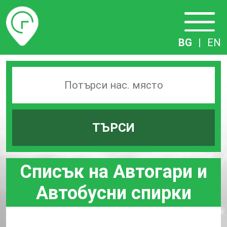
Разписание
BG
|
EN
Търсачка
на
гари
ТЪРСИ
по
град
Списък на Автогари и
Автобусни спирки