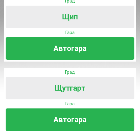
Град
Щип
Гара
Автогара
Град
Щутгарт
Гара
Автогара