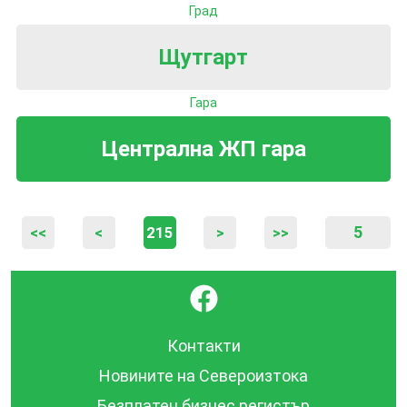
Град
Щутгарт
Гара
Централна ЖП гара
5
<<
<
215
>
>>
}
Контакти
Новините на Североизтока
Безплатен бизнес регистър