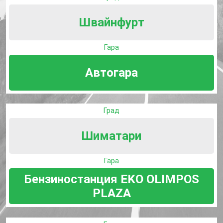
Швайнфурт
Гара
Автогара
Град
Шиматари
Гара
Бензиностанция EKO OLIMPOS
PLAZA