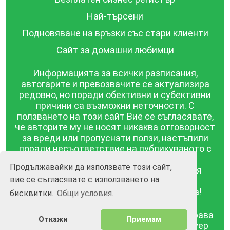
Най-търсени
Подновяване на връзки със стари клиенти
Сайт за домашни любимци
Информацията за всички разписания,
автогарите и превозвачите се актуализира
редовно, но поради обективни и субективни
причини са възможни неточности. С
ползването на този сайт Вие се съгласявате,
че авторите му не носят никаква отговорност
за вреди или пропуснати ползи, настъпили
поради несъответствие на публикуваното с
действителността! Информацията
Продължавайки да използвате този сайт,
публикувана в този сайт се предоставя
вие се съгласявате с използването на
такава каквато е, без гаранция за
съответствието ѝ с действителността!
бисквитки.
Общи условия.
BGrazpisanie.com © 2008 - 2026, Всички права
Откажи
Приемам
запазени.
Изработка на уебсайт и софтуер