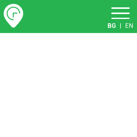
Разписание
BG
|
EN