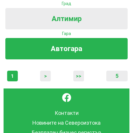
Град
Алтимир
Гара
Автогара
5
1
>
>>
}
Контакти
Новините на Североизтока
Безплатен бизнес регистър