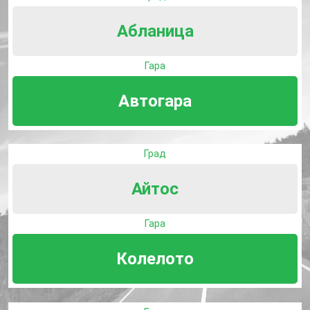
Абланица
Гара
Автогара
Град
Айтос
Гара
Колелото