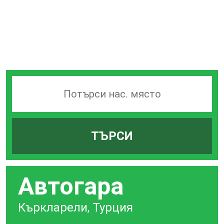
Търсачка
на
гари
ТЪРСИ
по
град
Автогара
Къркларели, Турция