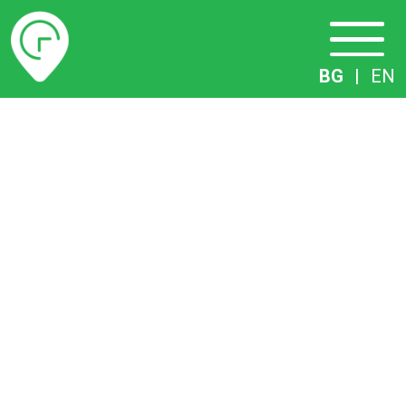
Разписание
BG
|
EN