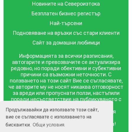
Новините на Североизтока
Безплатен бизнес регистър
Най-търсени
Подновяване на връзки със стари клиенти
Сайт за домашни любимци
Информацията за всички разписания,
автогарите и превозвачите се актуализира
редовно, но поради обективни и субективни
причини са възможни неточности. С
ползването на този сайт Вие се съгласявате,
че авторите му не носят никаква отговорност
за вреди или пропуснати ползи, настъпили
поради несъответствие на публикуваното с
действителността! Информацията
Продължавайки да използвате този сайт,
публикувана в този сайт се предоставя
вие се съгласявате с използването на
такава каквато е, без гаранция за
съответствието ѝ с действителността!
бисквитки.
Общи условия.