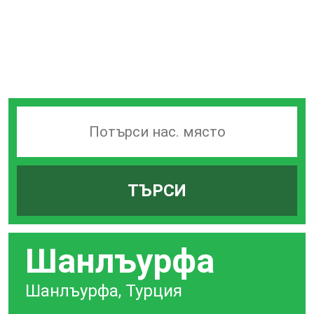
Търсачка
на
гари
ТЪРСИ
по
град
Шанлъурфа
Шанлъурфа, Турция