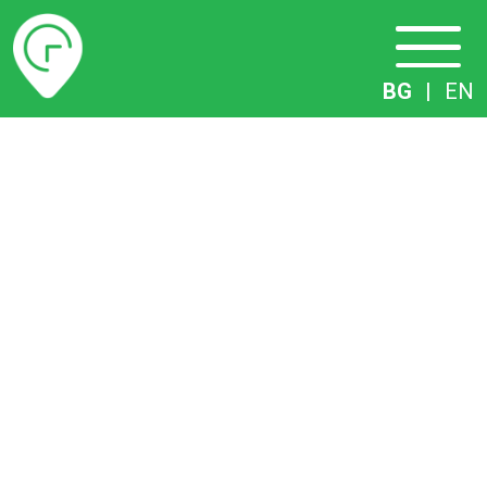
Разписание
BG
|
EN