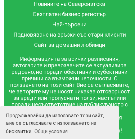
Новините на Североизтока
Безплатен бизнес регистър
Най-търсени
Подновяване на връзки със стари клиенти
Сайт за домашни любимци
Информацията за всички разписания,
автогарите и превозвачите се актуализира
редовно, но поради обективни и субективни
причини са възможни неточности. С
ползването на този сайт Вие се съгласявате,
че авторите му не носят никаква отговорност
за вреди или пропуснати ползи, настъпили
поради несъответствие на публикуваното с
действителността! Информацията
Продължавайки да използвате този сайт,
публикувана в този сайт се предоставя
вие се съгласявате с използването на
такава каквато е, без гаранция за
съответствието ѝ с действителността!
бисквитки.
Общи условия.