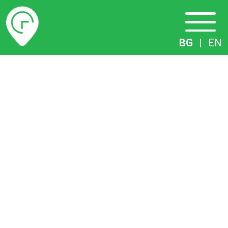
Разписание
BG
|
EN