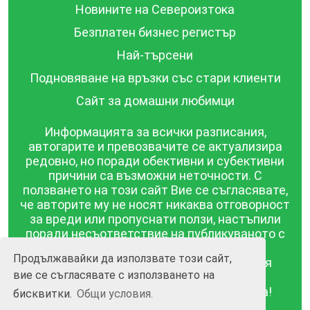
Новините на Североизтока
Безплатен бизнес регистър
Най-търсени
Подновяване на връзки със стари клиенти
Сайт за домашни любимци
Информацията за всички разписания,
автогарите и превозвачите се актуализира
редовно, но поради обективни и субективни
причини са възможни неточности. С
ползването на този сайт Вие се съгласявате,
че авторите му не носят никаква отговорност
за вреди или пропуснати ползи, настъпили
поради несъответствие на публикуваното с
действителността! Информацията
Продължавайки да използвате този сайт,
публикувана в този сайт се предоставя
вие се съгласявате с използването на
такава каквато е, без гаранция за
съответствието ѝ с действителността!
бисквитки.
Общи условия.