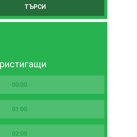
ТЪРСИ
ристигащи
00:00
01:00
02:00