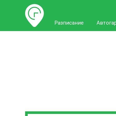
Разписание
Разписание
Автога