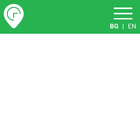
Разписание
BG
|
EN