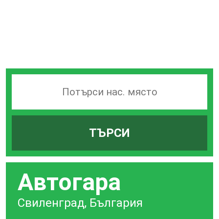
Търсачка
на
гари
ТЪРСИ
по
град
Автогара
Свиленград, България