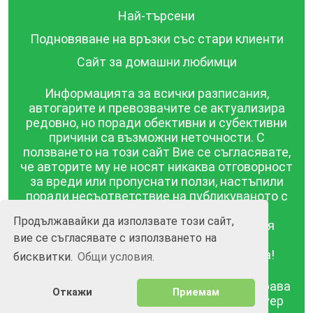
Най-търсени
Подновяване на връзки със стари клиенти
Сайт за домашни любимци
Информацията за всички разписания,
автогарите и превозвачите се актуализира
редовно, но поради обективни и субективни
причини са възможни неточности. С
ползването на този сайт Вие се съгласявате,
че авторите му не носят никаква отговорност
за вреди или пропуснати ползи, настъпили
поради несъответствие на публикуваното с
действителността! Информацията
Продължавайки да използвате този сайт,
публикувана в този сайт се предоставя
вие се съгласявате с използването на
такава каквато е, без гаранция за
съответствието ѝ с действителността!
бисквитки.
Общи условия.
BGrazpisanie.com © 2008 - 2026, Всички права
Откажи
Приемам
запазени.
Изработка на уебсайт и софтуер